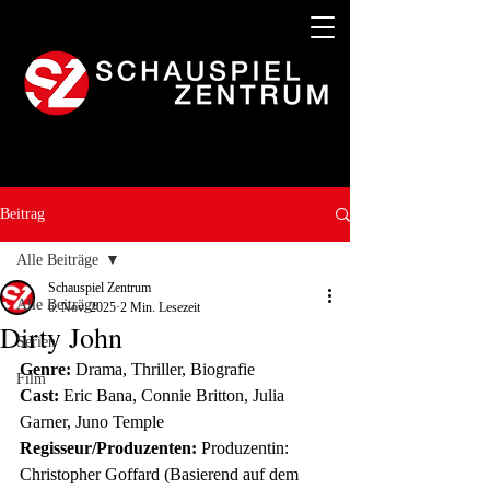
Beitrag
Alle Beiträge
Schauspiel Zentrum
Alle Beiträge
6. Nov. 2025
2 Min. Lesezeit
Dirty John
Serien
Genre:
 Drama, Thriller, Biografie 
Film
Cast:
 Eric Bana, Connie Britton, Julia 
Garner, Juno Temple 
Regisseur/Produzenten:
 Produzentin: 
Christopher Goffard (Basierend auf dem 