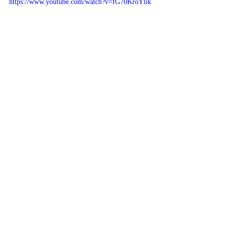
https://www.youtube.com/watch?v=fG70KroYlik
#truecrime
#netflix
#ericbana
#conniebritton
Serien
Aktuelle Beiträge
Alle ansehen