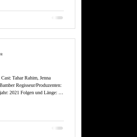
a, das basiert auf realen
it
/Produzenten:
 Fall Einleitung: „Die
ne wahre Kriminalgeschichte; es
eines der schillerndsten und
r 1970er Jahre. Die Ser