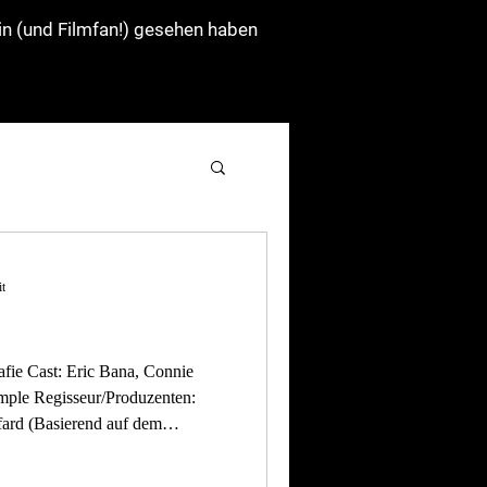
:in (und Filmfan!) gesehen haben
it
uzenten:
fard (Basierend auf dem
jahr: 2018