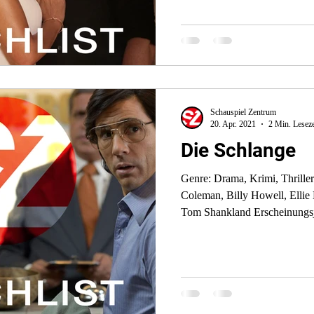
Stream: Netflix, Amazon Prime Video Für Fans von: The
Affair, Big Little Lies, You Einleitung: „Dirty John“ ist ein
fesselndes und packendes Dram
Ereignisse
Schauspiel Zentrum
20. Apr. 2021
2 Min. Leseze
Die Schlange
Genre: Drama, Krimi, Thriller Cast: Tahar Rahim, Jenna
Coleman, Billy Howell, Ellie Bamber Regisseur
Tom Shankland Erscheinungsjahr: 2021 Folgen und Länge: 8
Folgen à ca. 45-60 Minuten Stream: Netflix Für Fans von:
Mindhunter, Narcos, True Detective, The
Schlange“ ist mehr als nur ei
ist ein faszinierendes Porträt 
gefürchtetsten Kriminellen de