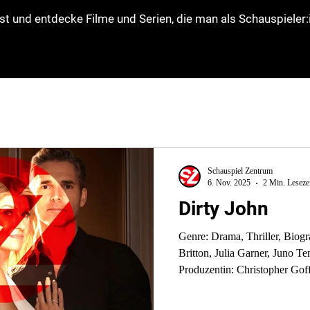
st und entdecke Filme und Serien, die man als Schauspieler
Schauspiel Zentrum
6. Nov. 2025
2 Min. Leseze
Dirty John
Genre: Drama, Thriller, Biografie Cast: Eric Bana, Connie
Britton, Julia Garner, Juno Temple Regisseur/Prod
Produzentin: Christopher Gof
Podcast), Regisseur: Jeffrey Reiner Erscheinungs
Folgen und Länge: 8 Folgen, ca. 45–60 Minuten pro Folge