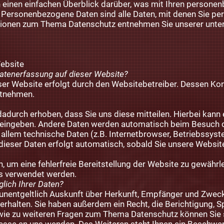
 einen einfachen Überblick darüber, was mit Ihren persone
Personenbezogene Daten sind alle Daten, mit denen Sie pers
tionen zum Thema Datenschutz entnehmen Sie unserer unter
ebsite
 Datenerfassung auf dieser Website?
eser Website erfolgt durch den Websitebetreiber. Dessen K
ntnehmen.
adurch erhoben, dass Sie uns diese mitteilen. Hierbei kann 
ar eingeben. Andere Daten werden automatisch beim Besuch d
 allem technische Daten (z.B. Internetbrowser, Betriebssys
 dieser Daten erfolgt automatisch, sobald Sie unsere Websit
n, um eine fehlerfreie Bereitstellung der Website zu gewähr
ns verwendet werden.
lich Ihrer Daten?
 unentgeltlich Auskunft über Herkunft, Empfänger und Zweck
rhalten. Sie haben außerdem ein Recht, die Berichtigung, 
wie zu weiteren Fragen zum Thema Datenschutz können Sie si