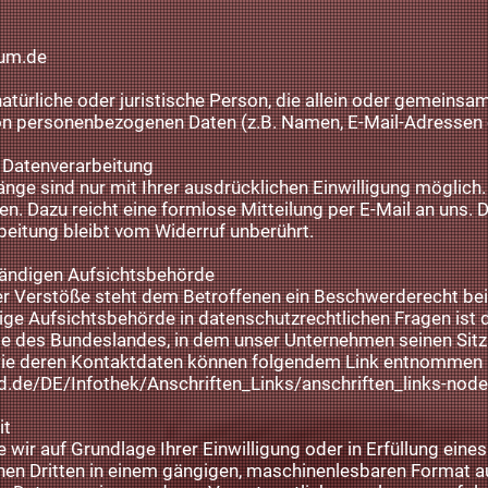
rum.de
 natürliche oder juristische Person, die allein oder gemeins
on personenbezogenen Daten (z.B. Namen, E-Mail-Adressen o
r Datenverarbeitung
ge sind nur mit Ihrer ausdrücklichen Einwilligung möglich. 
fen. Dazu reicht eine formlose Mitteilung per E-Mail an uns.
beitung bleibt vom Widerruf unberührt.
tändigen Aufsichtsbehörde
her Verstöße steht dem Betroffenen ein Beschwerderecht bei
ge Aufsichtsbehörde in datenschutzrechtlichen Fragen ist 
 des Bundeslandes, in dem unser Unternehmen seinen Sitz h
ie deren Kontaktdaten können folgendem Link entnommen
d.de/DE/Infothek/Anschriften_Links/anschriften_links-node
it
e wir auf Grundlage Ihrer Einwilligung oder in Erfüllung eine
einen Dritten in einem gängigen, maschinenlesbaren Format 