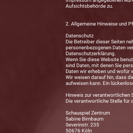
Impressum angegebenen Adres
Aufsichtsbehörde zu.
2. Allgemeine Hinweise und Pf
Datenschutz
Die Betreiber dieser Seiten n
personenbezogenen Daten vert
Datenschutzerklärung.
Wenn Sie diese Website benu
sind Daten, mit denen Sie pers
Daten wir erheben und wofür w
Wir weisen darauf hin, dass d
aufweisen kann. Ein lückenlose
Hinweis zur verantwortlichen S
Die verantwortliche Stelle für
Schauspiel Zentrum
Sabine Birnbaum
Severinstr. 235
50676 Köln