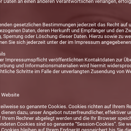
r Daten an einen anderen Verantwortlichen verlangen, erfolg
enden gesetzlichen Bestimmungen jederzeit das Recht auf u
bezogenen Daten, deren Herkunft und Empfänger und den Zw
ng, Sperrung oder Löschung dieser Daten. Hierzu sowie zu 
en Sie sich jederzeit unter der im Impressum angegebenen
ils
r Impressumspflicht veröffentlichten Kontaktdaten zur Üb
rbung und Informationsmaterialien wird hiermit widersproch
chtliche Schritte im Falle der unverlangten Zusendung von 
r Website
teilweise so genannte Cookies. Cookies richten auf Ihrem 
s dienen dazu, unser Angebot nutzerfreundlicher, effektiver 
auf Ihrem Rechner abgelegt werden und die Ihr Browser speich
endeten Cookies sind so genannte “Session-Cookies”. Sie 
Cookies bleiben auf Ihrem Endgerät gespeichert bis Sie di