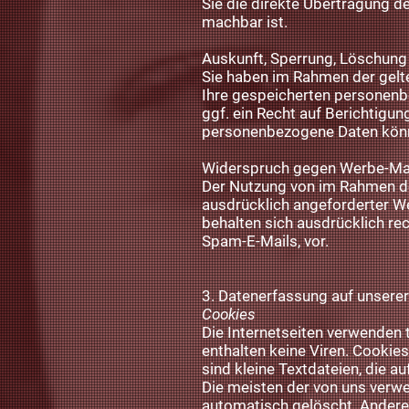
Sie die direkte Übertragung de
machbar ist.
Auskunft, Sperrung, Löschung
Sie haben im Rahmen der gelt
Ihre gespeicherten personen
ggf. ein Recht auf Berichtigu
personenbezogene Daten könn
Widerspruch gegen Werbe-Ma
Der Nutzung von im Rahmen de
ausdrücklich angeforderter We
behalten sich ausdrücklich re
Spam-E-Mails, vor.
3. Datenerfassung auf unsere
Cookies
Die Internetseiten verwenden 
enthalten keine Viren. Cookie
sind kleine Textdateien, die 
Die meisten der von uns verw
automatisch gelöscht. Andere 