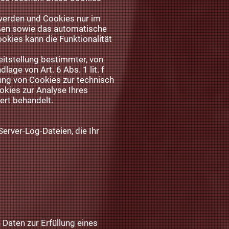
 werden und Cookies nur im
eßen sowie das automatische
okies kann die Funktionalität
itstellung bestimmter, von
age von Art. 6 Abs. 1 lit. f
ung von Cookies zur technisch
okies zur Analyse Ihres
ert behandelt.
erver-Log-Dateien, die Ihr
n Daten zur Erfüllung eines