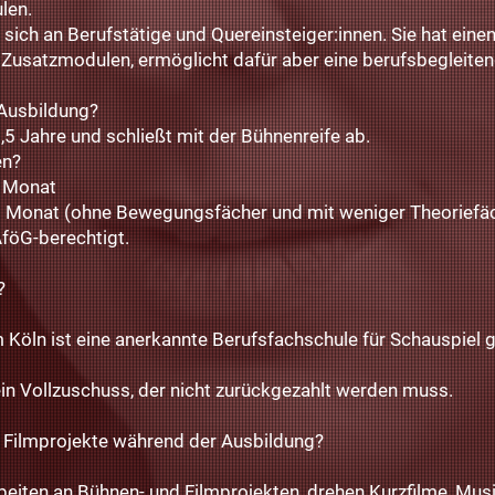
len.
 sich an Berufstätige und Quereinsteiger:innen. Sie hat eine
Zusatzmodulen, ermöglicht dafür aber eine berufsbegleiten
 Ausbildung?
,5 Jahre und schließt mit der Bühnenreife ab.
en?
o Monat
o Monat (ohne Bewegungsfächer und mit weniger Theoriefä
föG-berechtigt.​
?
 Köln ist eine anerkannte Berufsfachschule für Schauspie
in Vollzuschuss, der nicht zurückgezahlt werden muss.
er Filmprojekte während der Ausbildung?
beiten an Bühnen- und Filmprojekten, drehen Kurzfilme, Mus