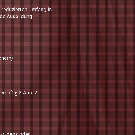
n reduzierten Umfang in
de Ausbildung.
chern)
l gemäß
§ 2 Abs. 2
ikvideos oder