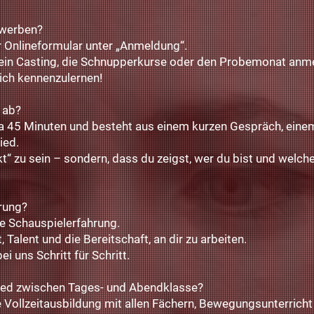
ewerben?
r Onlineformular unter „Anmeldung“.
r ein Casting, die Schnupperkurse oder den Probemonat anm
dich kennenzulernen!
g ab?
a 45 Minuten und besteht aus einem kurzen Gespräch, einem
ied.
ekt“ zu sein – sondern, dass du zeigst, wer du bist und welche
hrung?
e Schauspielerfahrung.
, Talent und die Bereitschaft, an dir zu arbeiten.
ei uns Schritt für Schritt.
hied zwischen Tages- und Abendklasse?
e Vollzeitausbildung mit allen Fächern, Bewegungsunterrich