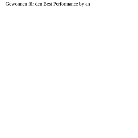
Gewonnen für den Best Performance by an 
Actor in a Television Series – Drama 
(Michael C. Hall).
Screen Actors Guild Awards
:
Auszeichnung für Outstanding Performance 
by a Male Actor in a Drama Series (Michael 
C. Hall).
https://www.youtube.com/watch?v=x9aGJeL_BRc
#drama
#crime
#michaelchall
#showtime
Serien