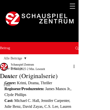
Beitrag
Alle Beiträge
Schauspiel Zentrum
Alle Beiträge
6. Nov. 2025
2 Min. Lesezeit
Dexter (Originalserie)
Serien
Genre:
 Krimi, Drama, Thriller
Film
Regisseur/Produzenten:
 James Manos Jr., 
Clyde Phillips
Cast:
 Michael C. Hall, Jennifer Carpenter, 
Julie Benz, David Zayas, C.S. Lee, Lauren 