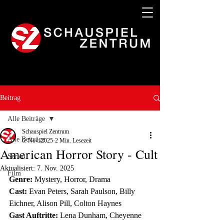
Beitrag
Alle Beiträge
Schauspiel Zentrum
Alle Beiträge
6. Nov. 2025
2 Min. Lesezeit
American Horror Story - Cult
Serien
Aktualisiert:
7. Nov. 2025
Film
Genre:
 Mystery, Horror, Drama 
Cast:
 Evan Peters, Sarah Paulson, Billy 
Eichner, Alison Pill, Colton Haynes 
Gast Auftritte:
 Lena Dunham, Cheyenne 