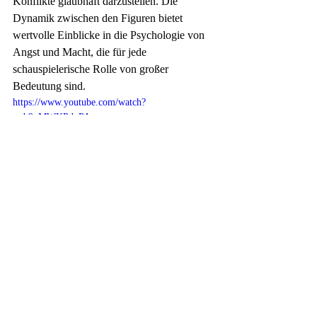
Konflikte glaubhaft darzustellen. Die 
Dynamik zwischen den Figuren bietet 
wertvolle Einblicke in die Psychologie von 
Angst und Macht, die für jede 
schauspielerische Rolle von großer 
Bedeutung sind.
https://www.youtube.com/watch?
v=b9uMWKPdnPA
#netflix
#ahs
#americanhorrorstory
#ryanmurphy
#bradfalchuk
Serien