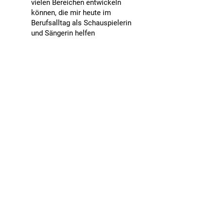
vielen Bereichen entwickeln
können, die mir heute im
Berufsalltag als Schauspielerin
und Sängerin helfen
Fabienne Hesse
Synchronsprecherin
Ich hatte eine sehr schöne und
intensive Zeit am Schauspiel