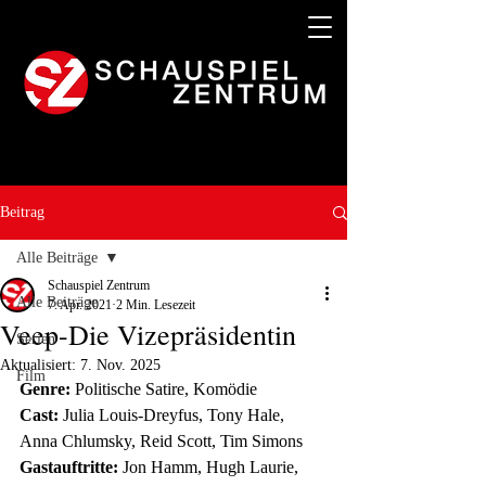
Beitrag
Alle Beiträge
Schauspiel Zentrum
Alle Beiträge
7. Apr. 2021
2 Min. Lesezeit
Veep-Die Vizepräsidentin
Serien
Aktualisiert:
7. Nov. 2025
Film
Genre:
 Politische Satire, Komödie
Cast:
 Julia Louis-Dreyfus, Tony Hale, 
Anna Chlumsky, Reid Scott, Tim Simons
Gastauftritte:
 Jon Hamm, Hugh Laurie, 