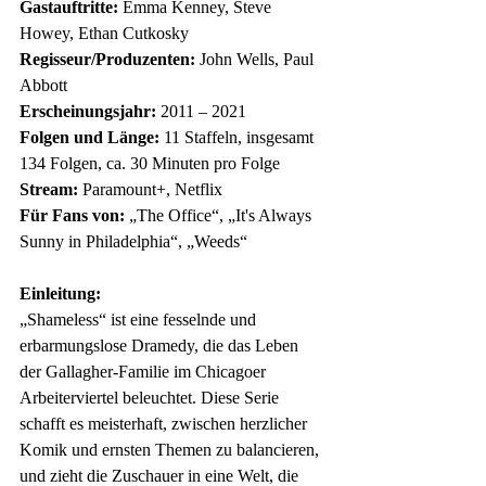
Gastauftritte:
 Emma Kenney, Steve 
Howey, Ethan Cutkosky
Regisseur/Produzenten:
 John Wells, Paul 
Abbott
Erscheinungsjahr:
 2011 – 2021
Folgen und Länge:
 11 Staffeln, insgesamt 
134 Folgen, ca. 30 Minuten pro Folge
Stream:
 Paramount+, Netflix
Für Fans von:
 „The Office“, „It's Always 
Sunny in Philadelphia“, „Weeds“
Einleitung:
„Shameless“ ist eine fesselnde und 
erbarmungslose Dramedy, die das Leben 
der Gallagher-Familie im Chicagoer 
Arbeiterviertel beleuchtet. Diese Serie 
schafft es meisterhaft, zwischen herzlicher 
Komik und ernsten Themen zu balancieren, 
und zieht die Zuschauer in eine Welt, die 