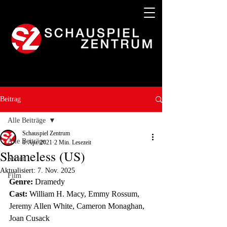
Beitrag
Alle Beiträge
Schauspiel Zentrum
Alle Beiträge
8. Apr. 2021
2 Min. Lesezeit
Shameless (US)
Serien
Aktualisiert:
7. Nov. 2025
Film
Genre:
 Dramedy
Cast:
 William H. Macy, Emmy Rossum, 
Jeremy Allen White, Cameron Monaghan, 
Joan Cusack